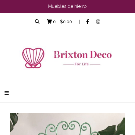
Muebles de hierro
0
-
$0,00