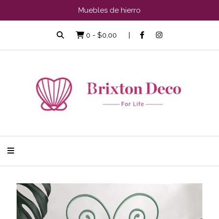
Muebles de hierro
0
-
$0,00