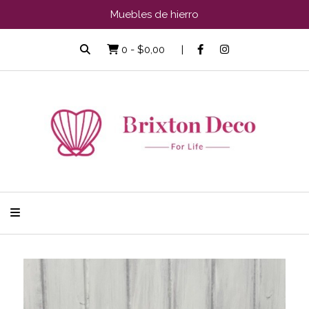
Muebles de hierro
0
-
$0,00