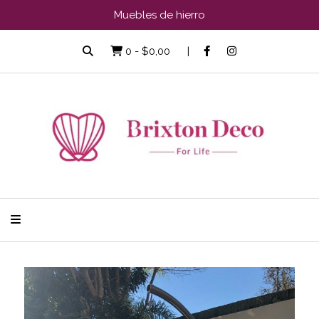
Muebles de hierro
0
-
$0,00